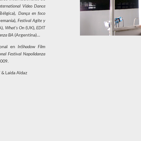
ternational Video Dance
Bélgica),
Dança en foco
lemania),
Festival Agite y
A),
What’s On
(UK),
EDIT
danza BA
(Argentina)…
ional en
InShadow
Film
onal Festival Napolidanza
009.
 & Laida Aldaz