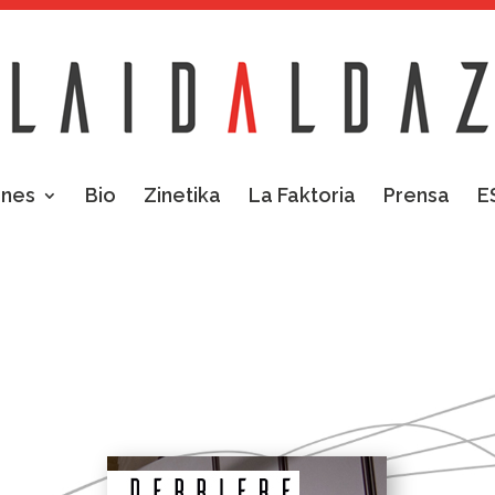
ones
Bio
Zinetika
La Faktoria
Prensa
E