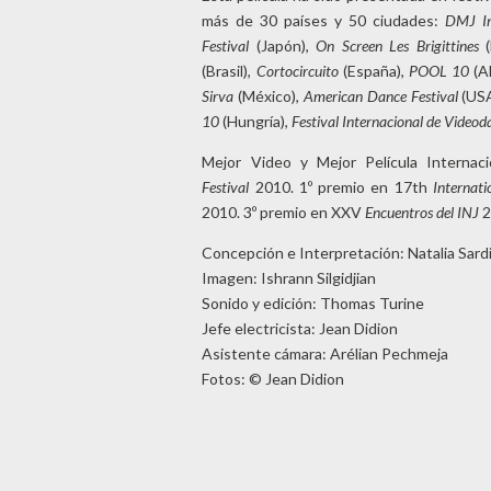
más de 30 países y 50 ciudades:
DMJ In
Festival
(Japón),
On Screen Les Brigittines
(
(Brasil),
Cortocircuito
(España),
POOL 10
(A
Sirva
(México),
American Dance Festival
(US
10
(Hungría),
Festival Internacional de Video
Mejor Video y Mejor Película Internac
Festival
2010. 1º premio en 17th
Internati
2010. 3º premio en XXV
Encuentros del INJ
2
Concepción e Interpretación: Natalia Sardi
Imagen: Ishrann Silgidjian
Sonido y edición: Thomas Turine
Jefe electricista: Jean Didion
Asistente cámara: Arélian Pechmeja
Fotos: © Jean Didion