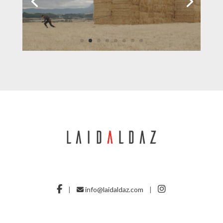
|
info@laidaldaz.com
|