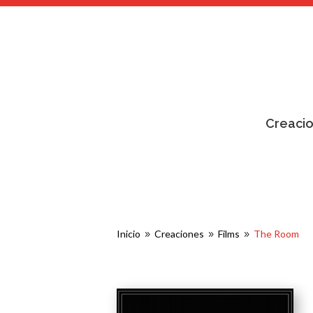
Creaci
Inicio
Creaciones
Films
The Room
9
9
9