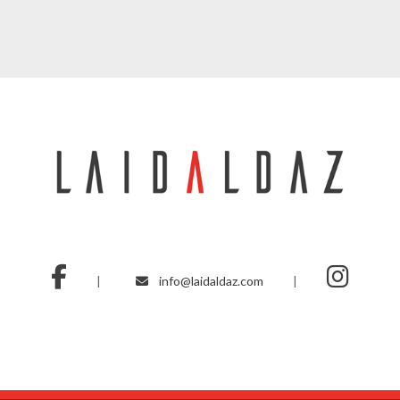
|
info@laidaldaz.com
|